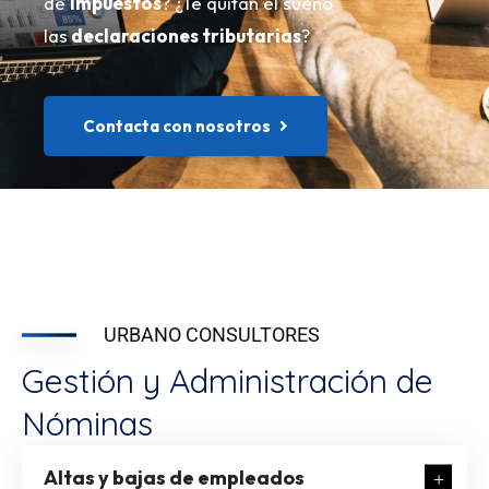
de
impuestos
? ¿Te quitan el sueño
las
declaraciones tributarias
?
Contacta con nosotros
URBANO CONSULTORES
Gestión y Administración de
Nóminas
Altas y bajas de empleados