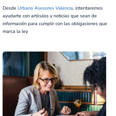
Desde
Urbano Asesores Valencia
, intentaremos
ayudarte con artículos y noticias que sean de
información para cumplir con las obligaciones que
marca la ley
¿En qué consiste un ERTE?
Un Expediente de Regulación Temporal de Empleo es la
forma que tiene la empresa de efectuar una suspensión
temporal de la relación laboral con sus trabajadores. O
lo que es lo mismo, cuando una empresa decide
despedir a una parte…
SEGUIR LEYENDO