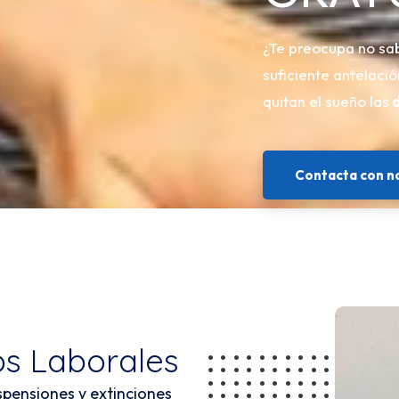
¿Te preocupa no sa
suficiente antelaci
quitan el sueño las
d
Contacta con n
os Laborales
pensiones y extinciones