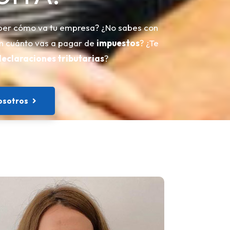
ber cómo va tu empresa? ¿No sabes con
ón cuánto vas a pagar de
impuestos
? ¿Te
eclaraciones tributarias
?
osotros