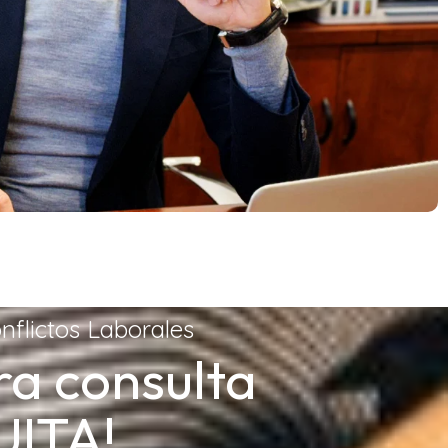
nflictos Laborales
ra consulta
ITA!