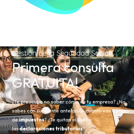
Gestión de la Seguridad Social
Primera consulta
GRATUITA!
¿Te preocupa no saber cómo va tu empresa? ¿No
sabes con suficiente antelación cuánto vas a pagar
de
impuestos
? ¿Te quitan el sueño
las
declaraciones tributarias
?