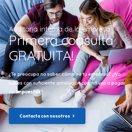
Auditoría interna de la empresa
Primera consulta
GRATUITA!
¿Te preocupa no saber cómo va tu empresa? ¿No
sabes con suficiente antelación cuánto vas a pagar
de
impuestos
?
Contacta con nosotros