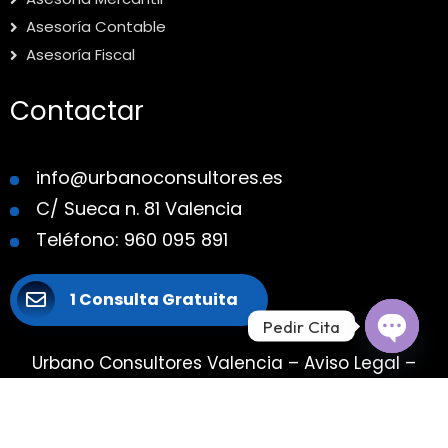
Asesoría Contable
Asesoría Fiscal
Contactar
info@urbanoconsultores.es
C/ Sueca n. 81 Valencia
Teléfono: 960 095 891
1 Consulta Gratuita
Pedir Cita
Urbano Consultores Valencia
–
Aviso Legal
–
Open c
Política de Cookies
–
Política de Privacidad
–
SiteMap