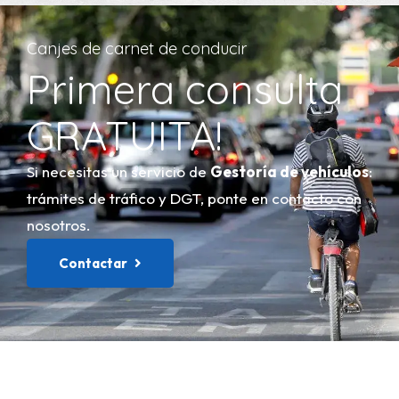
Canjes de carnet de conducir
Primera consulta
GRATUITA!
Si necesitas un servicio de
Gestoría de vehículos
:
trámites de tráfico y DGT, ponte en contacto con
nosotros.
Contactar