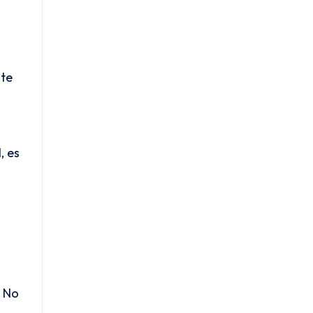
nte
s
, es
. No