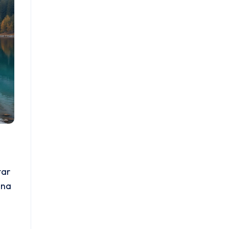
tar
una