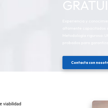
GRATUI
Experiencia y conocimie
altamente capacitados c
Metodología rigurosa: Ut
probados para garantizar
Contacta con nosot
e viabilidad