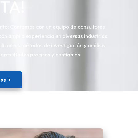
TA!
nto: Contamos con un equipo de consultores
on amplia experiencia en diversas industrias.
ilizamos métodos de investigación y análisis
 resultados precisos y confiables.
ros