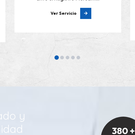
asesoramiento adecuado
Ver Servicio
ado y
lidad
380
+